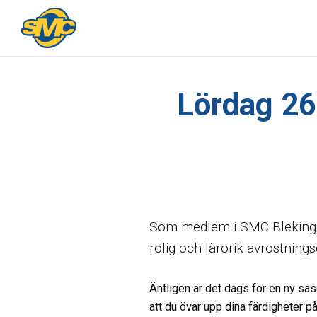
Lördag 26 
Som medlem i SMC Blekinge ä
rolig och lärorik avrostning
Äntligen är det dags för en ny sä
att du övar upp dina färdigheter p