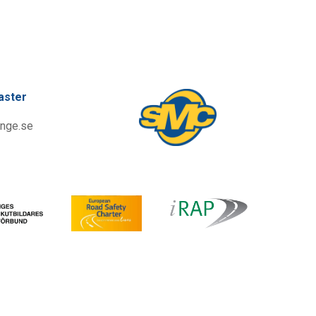
aster
nge.se