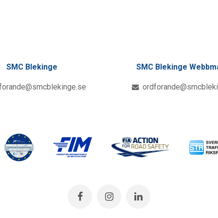
SMC Blekinge
SMC Blekinge Webbm
forande@smcblekinge.se
ordforande@smcbleki