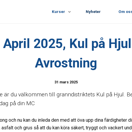
Kurser
Nyheter
Om os
April 2025, Kul på Hjul
Avrostning
31 mars 2025
r du välkommen till granndistriktets Kul på Hjul. Be
sdag på din MC
song och nu kan du inleda den med att öva upp dina färdigheter d
å asfalt och grus så att du kan köra säkert, tryggt och vackert un